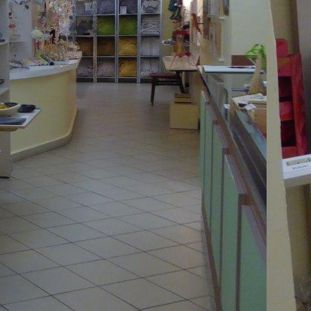
7-76B133BF3D48_1_201_a