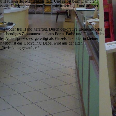
u Hause in der Manufaktur statt. Und selbst beim Dämpfen,
t die Hutdesignerin ihrer Phantasie freien Lauf und arbeitet
men oder frei Hand gefertigt. Durch dekorative Elemente oder
in lebendiges Zusammenspiel aus Form, Farbe und Detail. Jedes
es Arbeitsprozesses, gefertigt als Einzelstück oder in kleiner
ngebot ist das Upcycling: Dabei wird aus der alten
opfbedeckung gezaubert!