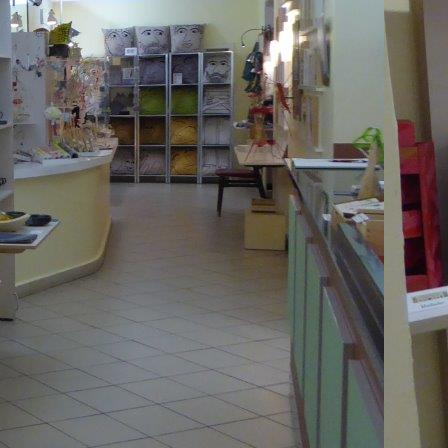
1-2932603D425B_1_201_a