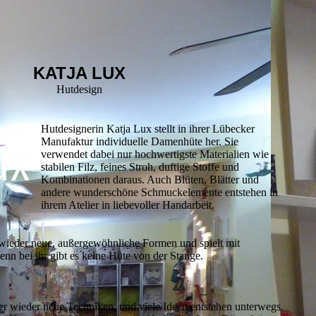
KATJA LUX
Hutdesign
Hutdesignerin Katja Lux stellt in ihrer Lübecker
Manufaktur individuelle Damenhüte her. Sie
verwendet dabei nur hochwertigste Materialien wie
stabilen Filz, feines Stroh, duftige Stoffe und
Kombinationen daraus. Auch Blüten, Blätter und
andere wunderschöne Schmuckelemente entstehen in
ihrem Atelier in liebevoller Handarbeit.
wieder neue, außergewöhnliche Formen und spielt mit
enn bei ihr gibt es keine Hüte von der Stange.
er wieder neue Techniken, und viele Ideen entstehen unterwegs.