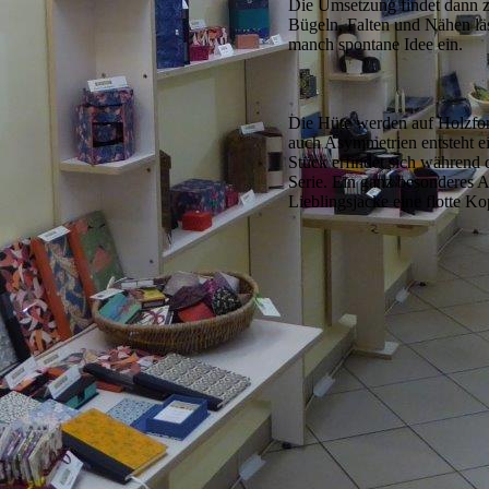
Die Umsetzung findet dann z
Bügeln, Falten und Nähen läss
manch spontane Idee ein.
Die Hüte werden auf Holzfor
auch Asymmetrien entsteht e
Stück erfindet sich während d
Serie. Ein ganz besonderes A
Lieblingsjacke eine flotte K