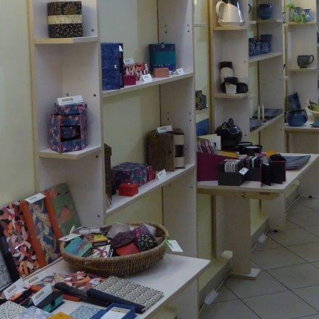
2E770F58-8022-42A9-AE0