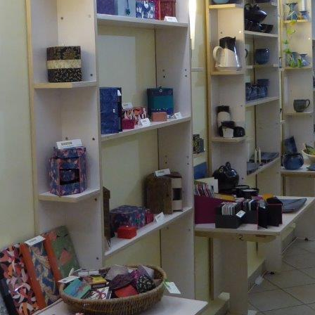
0860F291-D716-433B-828