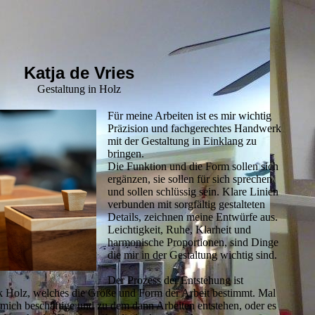
Katja de Vries
Gestaltung in Holz
Für meine Arbeiten ist es mir wichtig
Präzision und fachgerechtes Handwerk
mit der Gestaltung in Einklang zu
bringen.
Die Funktion und die Form sollen sich
ergänzen, sie sollen für sich sprechen
und sollen schlüssig sein. Klare Linien
verbunden mit sorgfältig gestalteten
Details, zeichnen meine Entwürfe aus.
Leichtigkeit, Ruhe, Klarheit und
harmonische Proportionen, sind Dinge
die mir in der Gestaltung wichtig sind.
Der Prozess der Entstehung ist
tück Holz, welches die Größe und Form der Arbeit bestimmt. Mal
 mich beschäftige und zu dem dann Arbeiten entstehen, oder es