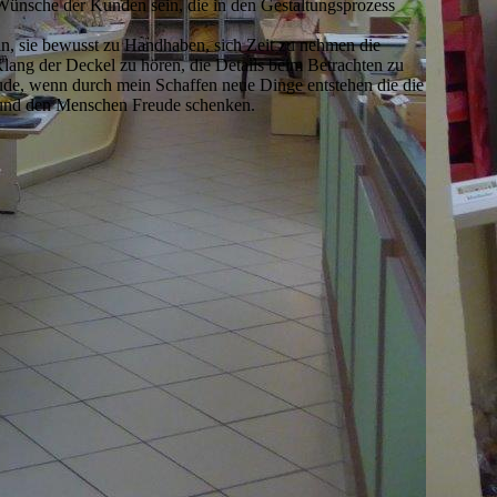
ünsche der Kunden sein, die in den Gestaltungsprozess
in, sie bewusst zu Handhaben, sich Zeit zu nehmen die
lang der Deckel zu hören, die Details beim Betrachten zu
ude, wenn durch mein Schaffen neue Dinge entstehen die die
und den Menschen Freude schenken.