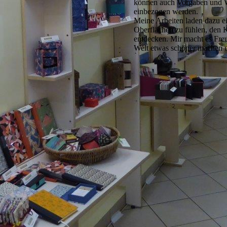
können auch Vorgaben und W
einbezogen werden.
Meine Arbeiten laden dazu e
Oberflächen zu fühlen, den K
entdecken. Mir macht es Fre
Welt etwas schöner machen 